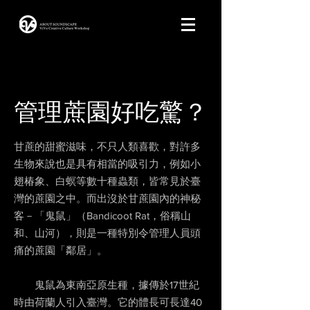
管理蔗園好吃驚？
甘蔗的甜蜜滋味，不只人類喜歡，對許多
生物來說也是具有相當的吸引力，例如小
翅椿象、白螟等數十種蟲類，皆常見於臺
灣的蔗園之中。而出沒於甘蔗園內的神秘
客－「鬼鼠」（Bandicoot Rat，俗稱山
和、山河），則是一種特別令管理人員頭
痛的蔗園「鄰居」。
鬼鼠為東南亞原生種，據傳於17世紀
時由荷蘭人引入臺灣。它的體長可長達40