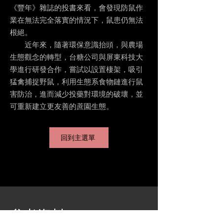
《豐年》雜誌的投書來看，會發現防鼠作
業在無法完全落實的情況下，鼠患仍無法
根絕。
近年來，隨著環保意識抬頭，與農場
生態觀念的轉型，台糖公司與屏東科技大
學進行研發合作，嘗試以設置棲架，吸引
猛禽捕捉野鼠，利用生態系食物鏈進行鼠
害防治，進而減少投藥對環境的破壞，並
可重新建立更友善的蔗園生態。
回到主選單
參考資料