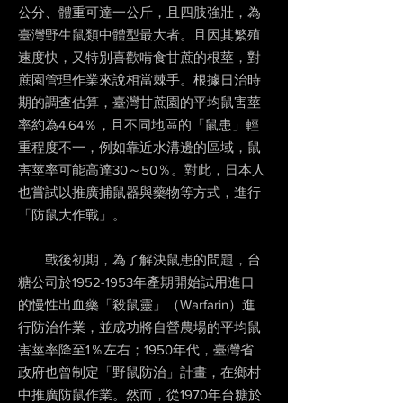
公分、體重可達一公斤，且四肢強壯，為
臺灣野生鼠類中體型最大者。且因其繁殖
速度快，又特別喜歡啃食甘蔗的根莖，對
蔗園管理作業來說相當棘手。根據日治時
期的調查估算，臺灣甘蔗園的平均鼠害莖
率約為4.64％，且不同地區的「鼠患」輕
重程度不一，例如靠近水溝邊的區域，鼠
害莖率可能高達30～50％。對此，日本人
也嘗試以推廣捕鼠器與藥物等方式，進行
「防鼠大作戰」。
戰後初期，為了解決鼠患的問題，台
糖公司於1952-1953年產期開始試用進口
的慢性出血藥「殺鼠靈」（Warfarin）進
行防治作業，並成功將自營農場的平均鼠
害莖率降至1％左右；1950年代，臺灣省
政府也曾制定「野鼠防治」計畫，在鄉村
中推廣防鼠作業。然而，從1970年台糖於