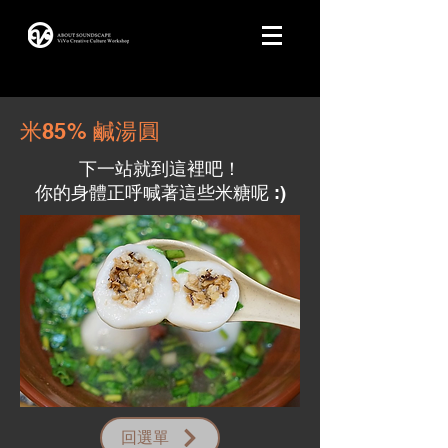
米85% 鹹湯圓
下一站就到這裡吧！
​你的身體正呼喊著這些米糖呢 :)
回選單