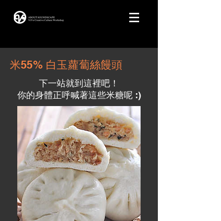
米55% 白玉蘿蔔絲饅頭
下一站就到這裡吧！
​你的身體正呼喊著這些米糖呢 :)