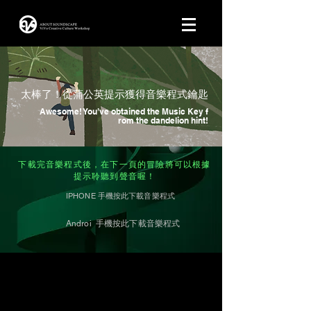
​太棒了！從蒲公英提示獲得音樂程式鑰匙
Awesome! You’ve obtained the Music Key f
rom the dandelion hint!
下載完音樂程式後，在下一頁的冒險將可以根據
提示聆聽到聲音喔！
IPHONE 手機按此下載音樂程式
Androi 手機按此下載音樂程式
© Copyright by ViVo Creative Design
Studio 2020 Tel +886958580677 Add |
台南市東區育樂街197巷4號2F
(西竹圍之丘文創園區C棟2F)