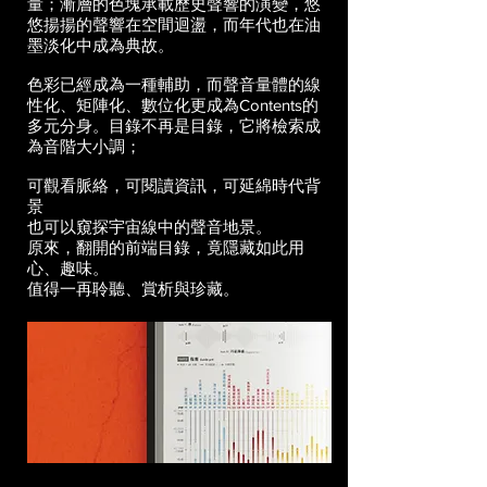
量；漸層的色塊承載歷史聲響的演變，悠
悠揚揚的聲響在空間迴盪，而年代也在油
墨淡化中成為典故。
色彩已經成為一種輔助，而聲音量體的線
性化、矩陣化、數位化更成為Contents的
多元分身。目錄不再是目錄，它將檢索成
為音階大小調；
可觀看脈絡，可閱讀資訊，可延綿時代背
景
也可以窺探宇宙線中的聲音地景。
原來，翻開的前端目錄，竟隱藏如此用
心、趣味。
值得一再聆聽、賞析與珍藏。