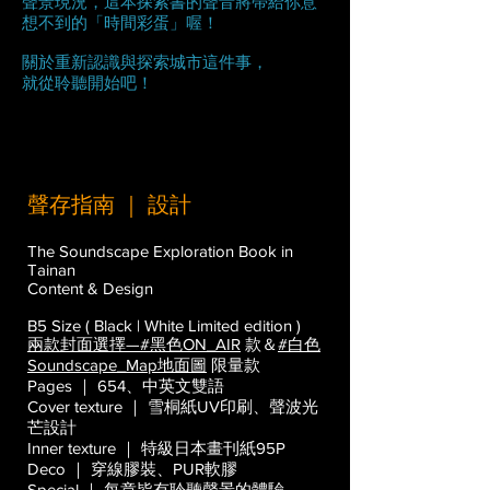
聲景現況，這本探索書的聲音將帶給你意
想不到的「時間彩蛋」喔！
關於重新認識與探索城市這件事，
就從聆聽開始吧！
聲存指南 ｜ 設計
The Soundscape Exploration Book in
Tainan
Content & Design
B5 Size ( Black | White Limited edition )
兩款封面選擇—#黑色ON_AIR
款＆
#白色
Soundscape_Map地面圖
限量款
Pages ｜ 654、中英文雙語
Cover texture ｜ 雪桐紙UV印刷、聲波光
芒設計
Inner texture ｜ 特級日本畫刊紙95P
Deco ｜ 穿線膠裝、PUR軟膠
Special ｜ 每章皆有聆聽聲景的體驗