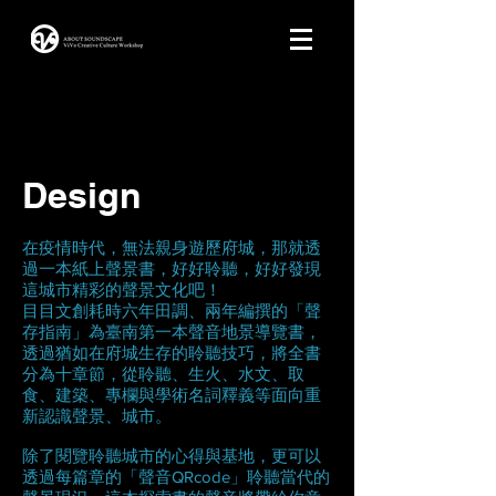
Design
在疫情時代，無法親身遊歷府城，那就透
過一本紙上聲景書，好好聆聽，好好發現
這城市精彩的聲景文化吧！
目目文創耗時六年田調、兩年編撰的「聲
存指南」為臺南第一本聲音地景導覽書，
透過猶如在府城生存的聆聽技巧，將全書
分為十章節，從聆聽、生火、水文、取
食、建築、專欄與學術名詞釋義等面向重
新認識聲景、城市。
除了閱覽聆聽城市的心得與基地，更可以
透過每篇章的「聲音QRcode」聆聽當代的