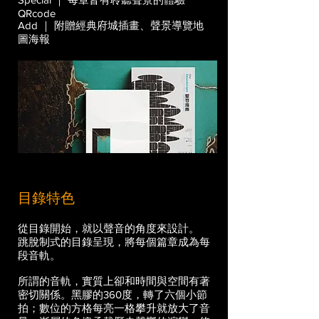
QRcode
Add ｜ 附贈經典府城插畫、聲景導覽地
圖海報
​目錄特色
從目錄開始，就以聲音的角度來設計。
跳脫制式的目錄呈現，將每個篇章成為每
段音軌。
所謂的音軌，實質上卻和時間與空間有著
密切關係。黑膠的360度，轉了六個小節
拍；數位的方格每亮一格攀升就放大了音