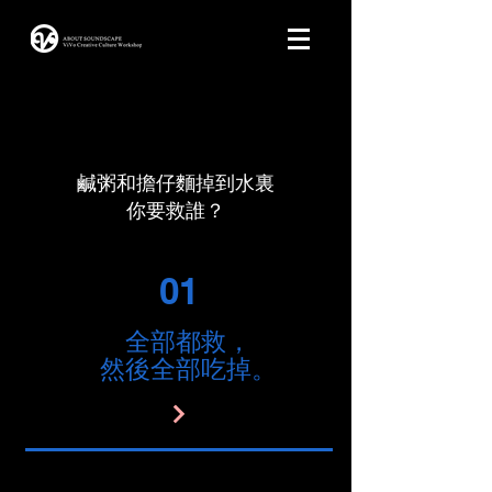
鹹粥和擔仔麵掉到水裏
​你要救誰？
01
全部都救，
然後全部吃掉。