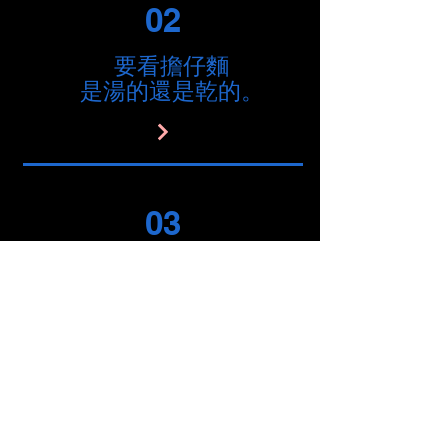
02
​要看擔仔麵
是湯的還是乾的。
03
​掉到水裡的機率應
該比落到我的肚子
機率還低。
© Copyright by ViVo Creative Design