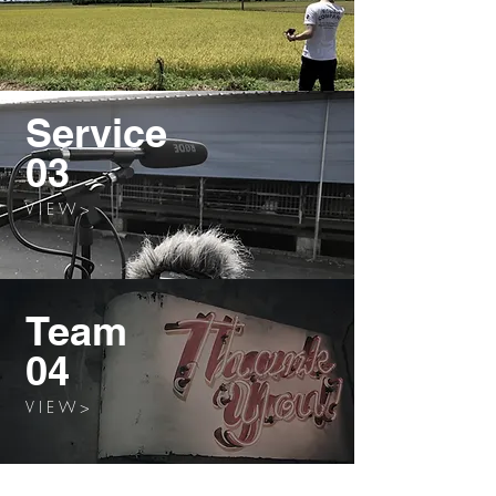
Service
03
V I E W >
Team
04
V I E W >