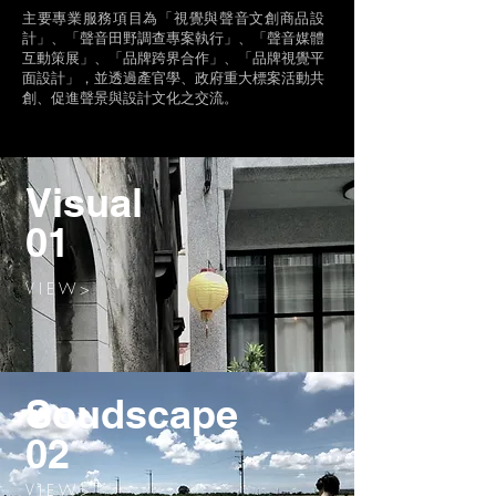
主要專業服務項目為「視覺與聲音文創商品設
計」、「聲音田野調查專案執行」、「聲音媒體
互動策展」、「品牌跨界合作」、「品牌視覺平
面設計」，並透過產官學、政府重大標案活動共
創、促進聲景與設計文化之交流。
Visual
01
V I E W >
Soudscape
02
V I E W >