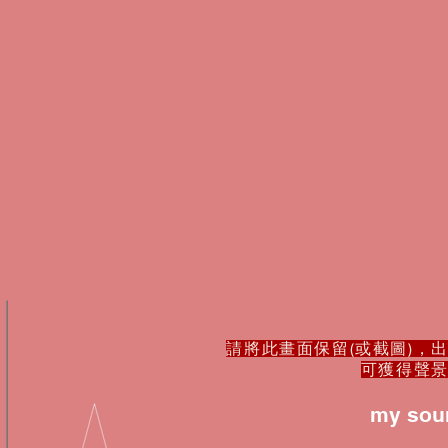
請將此畫面保留(或截圖)，
可獲得聲
my soun