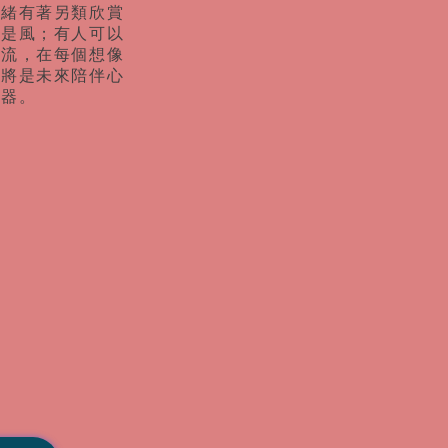
情緒有著另類欣賞
定是風；有人可以
竄流，在每個想像
也將是未來陪伴心
武器。