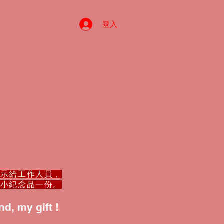
登入
出示給工作人員，
景小紀念品一份。
d, my gift !