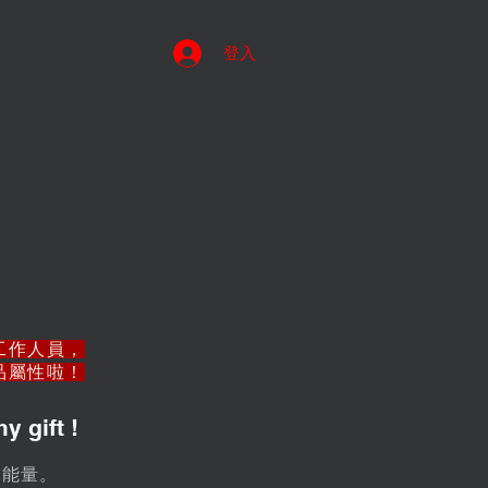
登入
工作人員，
品屬性啦！
 gift !
調能量。