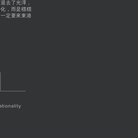
，退去了光澤，
變化，而是穩穩
，一定要來東港
ationality