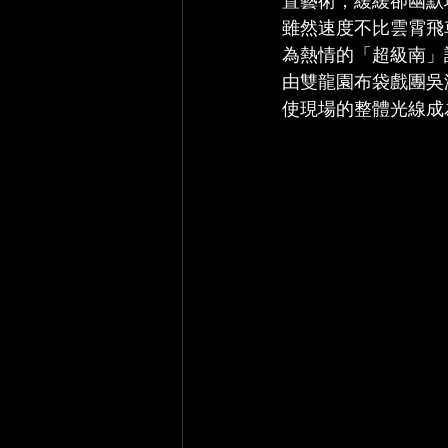
置藝術，緩緩卻幽默
雖然速度不比雲霄飛
為熱情的「超級南」
由雙龍園布袋戲團吳
使現場的整體光線成