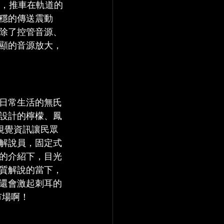
下，推車在軌道的
穩的傳送震動
除了控管音源、
顯的音源放大，
日常生活的無氏
設計的檸檬、鳳
視覺資訊讓民眾
解說員，固定式
的介紹下，目光
質解說的當下，
還會激起刺耳的
市場啊！