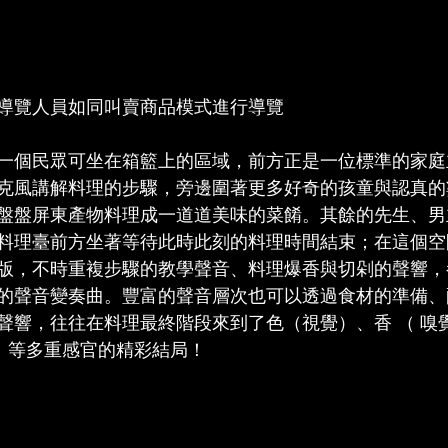
導覽人員如同叫賣商品模式進行導覽
一個民眾可坐在箱籃上的區域，前方正是一位標準的家庭
克風講解料理的步驟，旁邊圍著更多好奇的孩童與認真的
盤盤屏東產物料理成一道道美味的菜餚。其餘的先生、男
料理臺前方坐著等待此時此刻的料理時間結束；在這個空
版，不時重複步驟的教學聲音、料理爆香與切剁的聲響，
的聲音變奏曲。豐富的聲音層次也可以透過食材的準備、
響，往往在料理最終階段來到了色（視覺）、香 （ 嗅覺 
 ） 等多重感官的精彩結局！