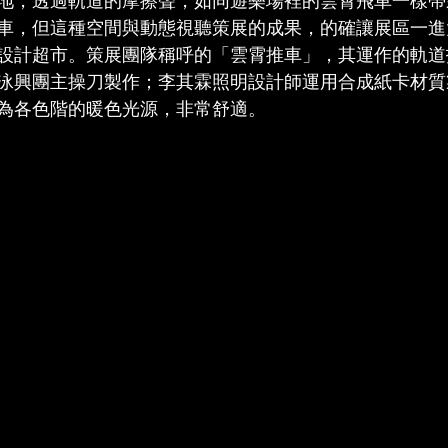
地，透過軌道的摩擦聲，如同遊樂場裡的雲霄飛車一樣帶
車，但這種空間與動態視聽策展的成果，的確讓展區一進
設計超市。策展團隊稱呼的「雲霄推車」，其運作的軌道
泳興團主操刀製作；李其霖照明設計師運用合成紙卡材質
為各色階的暖色光源，非常舒適。