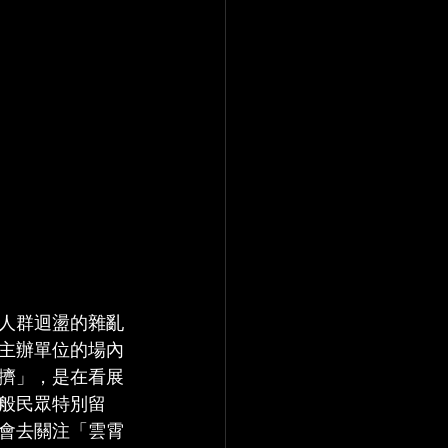
人群迴盪的雜亂
主辦單位的場內
擠」，是在看展
般民眾特別留
會去關注「雲霄