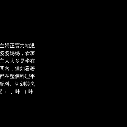
主婦正賣力地透
婆婆媽媽，看著
主人大多是坐在
間內，猶如看著
都在整個料理平
配料、切剁與烹
） 、味 （ 味