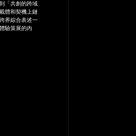
到「共創的跨域
載體和契機上鏈
跨界綜合表述一
體驗策展的內