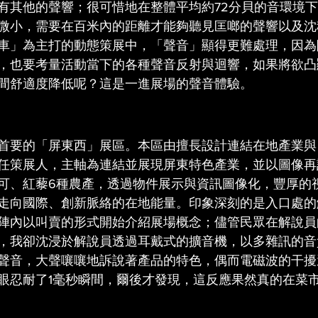
有其他的聲響；很可惜地在整體平均約72分貝的音環境
微小，需要在百米內的距離才能夠聽見匡啷的聲響以及沈
車」為主打的動態策展中，「聲音」顯得更難處理，因為
，也要考量活動當下的各種聲音反射與迴響，如果將欲凸
間舒適度降低呢？這是一進展場的聲音體驗。
首要的「屏東西」展區。本區由擅長設計連結在地產業與
任策展人，主軸為連結並展現屏東特色產業，並以圖像再
可、紅藜6種農產，透過物件展示與資訊圖像化，豐厚的
走向國際、創新脈絡的在地能量。印象深刻的是入口處的
陣內以叫賣的形式開始介紹展場概念；儘管民眾在解說員
，我卻沈浸於解說員透過耳戴式的擴音機，以多雜訊的音
聲音，大聲嚷嚷地訴說著產品的特色，偶而電磁波的干擾
眼忍耐了1毫秒瞬間，爾後才發現，這反應果然真的在菜