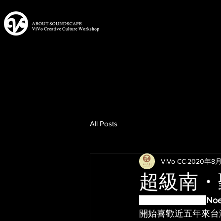
All Posts
ViVo CC
2020年8月
超級南・
文／圖 ：楊欽榮 
Noe
開始喜歡近五年來台