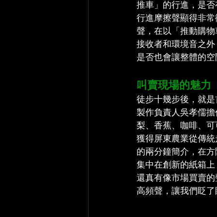
推車」的行進，是否
行進摩擦聲顯得非常
聲，在以「推動購物
接收者和環境音之外
是否也會讓整體的空
叫賣現場的魅力
徒步十幾步後，就是
製作負責人吳孝儒擔
梨、香蕉、咖啡、可
獲得屏東農業從傳統
的兩分鐘簡介，在方
集中在創新的紙箱上
還真有像市場買賣的
高頻聲，讓我們眨了